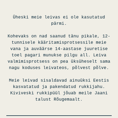
Üheski meie leivas ei ole kasutatud
pärmi.
Kohevaks on nad saanud tänu pikale, 12-
tunnisele kääritamisprotsessile meie
vana ja auväärse 14-aastase juuretise
toel pagari munukse pilgu all. Leiva
valmimisprotsess on pea üksüheselt sama
nagu koduses leivateos, põlvest põlve.
Meie leivad sisaldavad ainuüksi Eestis
kasvatatud ja pakendatud rukkijahu.
Kiviveski rukkipüül jõuab meile Jaani
talust Rõugemaalt.