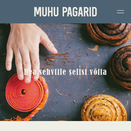
Hea sehvtile seltsi võtta